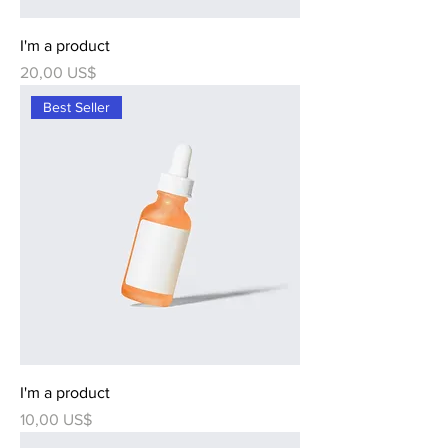
I'm a product
Precio
20,00 US$
Best Seller
I'm a product
Precio
10,00 US$