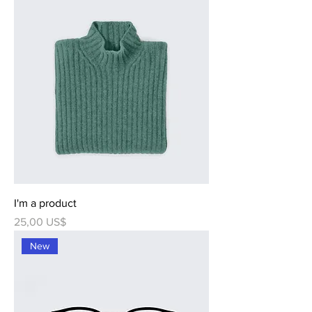
I'm a product
Precio
25,00 US$
New