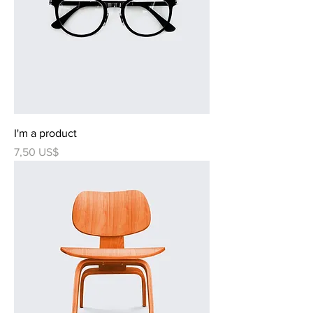
I'm a product
Precio
7,50 US$